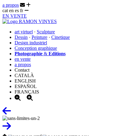
a propos
cat
en
es
fr
EN VENTE
art virtuel
·
Sculpture
Dessin
·
Peinture
·
Cinetique
Design industriel
Conception graphique
Photographie
&
Editions
en vente
a propos
Contact
CATALÀ
ENGLISH
ESPAÑOL
FRANÇAIS