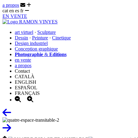
a propos
cat
en
es
fr
EN VENTE
art virtuel
·
Sculpture
Dessin
·
Peinture
·
Cinetique
Design industriel
Conception graphique
Photographie
&
Editions
en vente
a propos
Contact
CATALÀ
ENGLISH
ESPAÑOL
FRANÇAIS