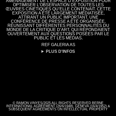
AMÉNAGEMENT DE L’ESPACE D’EXPOSITION POUR
OPTIMISER L’OBSERVATION DE TOUTES LES
ŒUVRES CINÉTIQUES QU’ELLE CONTENAIT. CETTE
EXPOSITION A ÉTÉ LARGEMENT MÉDIATISÉE,
ATTIRANT UN PUBLIC IMPORTANT. UNE
CONFÉRENCE DE PRESSE A ÉTÉ ORGANISÉE,
RÉUNISSANT DIFFÉRENTES PERSONNALITÉS DU
MONDE DE LA CRITIQUE D’ART, QUI RÉPONDAIENT
OUVERTEMENT AUX QUESTIONS POSÉES PAR LE
PUBLIC ET LES MÉDIAS.
REF GALERIA AS
PLUS D'INFOS
© RAMON VINYES/2025 ALL RIGHTS RESERVED BERNE
INTERNATIONAL AGREEMENT (26/6/1948), GENEVA (16/4/1952) &
SUBSEQUENT AGREEMENTS ON INTELLECTUAL PROPERTY