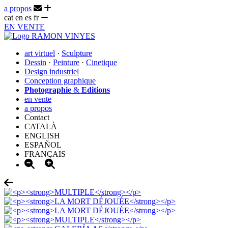
a propos
cat
en
es
fr
EN VENTE
art virtuel
·
Sculpture
Dessin
·
Peinture
·
Cinetique
Design industriel
Conception graphique
Photographie
&
Editions
en vente
a propos
Contact
CATALÀ
ENGLISH
ESPAÑOL
FRANÇAIS