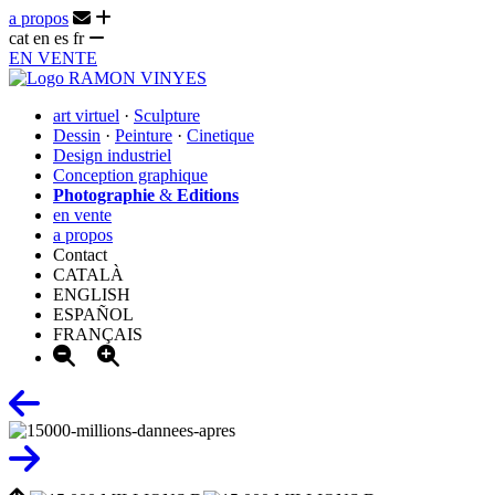
a propos
cat
en
es
fr
EN VENTE
art virtuel
·
Sculpture
Dessin
·
Peinture
·
Cinetique
Design industriel
Conception graphique
Photographie
&
Editions
en vente
a propos
Contact
CATALÀ
ENGLISH
ESPAÑOL
FRANÇAIS