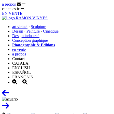
a propos
cat
en
es
fr
EN VENTE
art virtuel
·
Sculpture
Dessin
·
Peinture
·
Cinetique
Design industriel
Conception graphique
Photographie
&
Editions
en vente
a propos
Contact
CATALÀ
ENGLISH
ESPAÑOL
FRANÇAIS