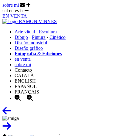
sobre mi
cat
en
es
fr
EN VENTA
Arte vitual
·
Escultura
Dibujo
·
Pintura
·
Cinético
Diseño industrial
Diseño gráfico
Fotografía
&
Ediciones
en venta
sobre mi
Contacto
CATALÀ
ENGLISH
ESPAÑOL
FRANÇAIS