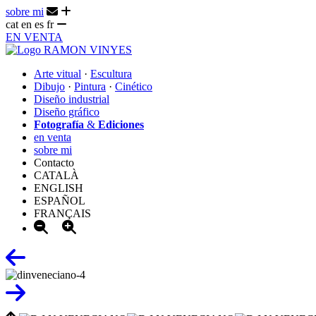
sobre mi
cat
en
es
fr
EN VENTA
Arte vitual
·
Escultura
Dibujo
·
Pintura
·
Cinético
Diseño industrial
Diseño gráfico
Fotografía
&
Ediciones
en venta
sobre mi
Contacto
CATALÀ
ENGLISH
ESPAÑOL
FRANÇAIS