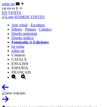
sobre mi
cat
en
es
fr
EN VENTA
Arte vitual
·
Escultura
Dibujo
·
Pintura
·
Cinético
Diseño industrial
Diseño gráfico
Fotografía
&
Ediciones
en venta
sobre mi
Contacto
CATALÀ
ENGLISH
ESPAÑOL
FRANÇAIS