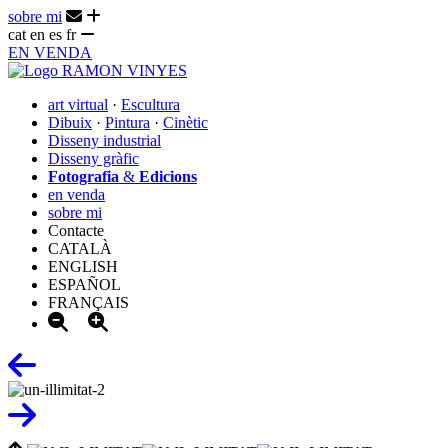
sobre mi
cat
en
es
fr
EN VENDA
art virtual
·
Escultura
Dibuix
·
Pintura
·
Cinètic
Disseny industrial
Disseny gràfic
Fotografia
&
Edicions
en venda
sobre mi
Contacte
CATALÀ
ENGLISH
ESPAÑOL
FRANÇAIS