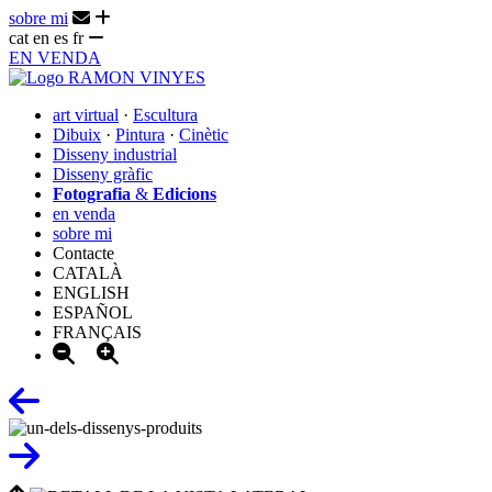
sobre mi
cat
en
es
fr
EN VENDA
art virtual
·
Escultura
Dibuix
·
Pintura
·
Cinètic
Disseny industrial
Disseny gràfic
Fotografia
&
Edicions
en venda
sobre mi
Contacte
CATALÀ
ENGLISH
ESPAÑOL
FRANÇAIS